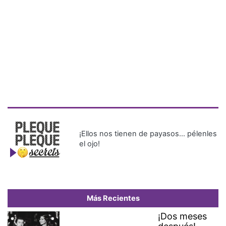
¡Ellos nos tienen de payasos… pélenles
el ojo!
Más Recientes
¡Dos meses