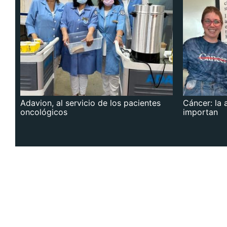
Adavion, al servicio de los pacientes
Cáncer: la 
oncológicos
importan