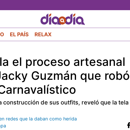
Pasar
al
contenido
principal
RO
EL PAÍS
RELAX
la el proceso artesanal
 Jacky Guzmán que robó
Carnavalístico
construcción de sus outfits, reveló que la tela
s en redes que la daban como herida
apa