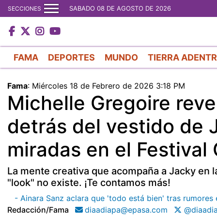
SABADO 08 DE AGOSTO DE 2026
SECCIONES
FAMA
DEPORTES
MUNDO
TIERRA ADENT
Fama
:
Miércoles 18 de Febrero de 2026 3:18 PM
Michelle Gregoire reve
detrás del vestido de
miradas en el Festival 
La mente creativa que acompaña a Jacky en la 
"look" no existe. ¡Te contamos más!
- Ainara Sanz aclara que 'todo está bien' tras rumore
Redacción/fama
diaadiapa@epasa.com
@diaadi