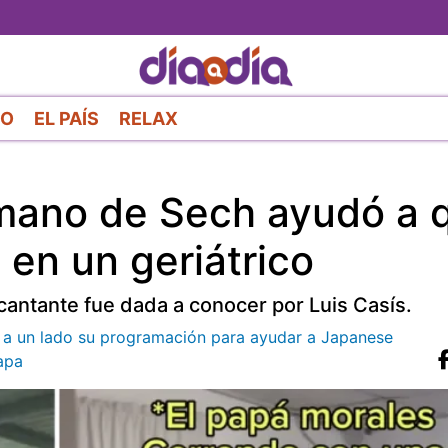
Pasar
al
contenido
principal
RO
EL PAÍS
RELAX
rmano de Sech ayudó a 
en un geriátrico
l cantante fue dada a conocer por Luis Casís.
a a un lado su programación para ayudar a Japanese
apa