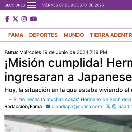
VIERNES 07 DE AGOSTO DE 2026
SECCIONES
FAMA
DEPORTES
MUNDO
TIERRA ADENT
Fama
:
Miércoles 19 de Junio de 2024 7:19 PM
¡Misión cumplida! He
ingresaran a Japanese 
Hoy, la situación en la que estaba viviendo e
- 'El tío necesita muchas cosas' Hermano de Sech dej
Redacción/fama
diaadiapa@epasa.com
@Diaadi