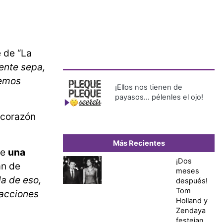
e de “La
gente sepa,
hemos
¡Ellos nos tienen de
payasos… pélenles el ojo!
 corazón
Más Recientes
ne
una
¡Dos
án de
meses
a de eso,
después!
Tom
acciones
Holland y
Zendaya
festejan