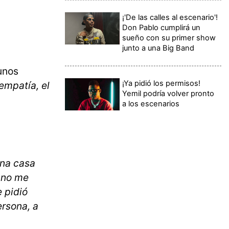
¡'De las calles al escenario'!
Don Pablo cumplirá un
sueño con su primer show
junto a una Big Band
unos
¡Ya pidió los permisos!
empatía, el
Yemil podría volver pronto
a los escenarios
una casa
, no me
 pidió
ersona, a