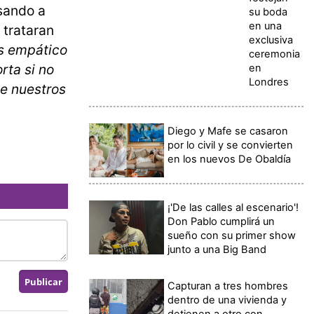
sando a
su boda
en una
 trataran
exclusiva
ás empático
ceremonia
rta si no
en
Londres
ue nuestros
Diego y Mafe se casaron
por lo civil y se convierten
en los nuevos De Obaldía
¡'De las calles al escenario'!
Don Pablo cumplirá un
sueño con su primer show
junto a una Big Band
Capturan a tres hombres
dentro de una vivienda y
detienen a otro con