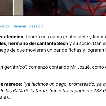
anzito
Panamá
desalojo
er atendido,
tendrá una cama confortable y limpia
les, hermano del cantante Sech
y su socio, Danie
uego de que movieran un par de fichas y lograran 
.
 geriátrico”,
comenzó contando Mr Jozué, como 
se merece:
“ya hicimos un pago, prorrateado, ya 
do las 6:24 de la tarde, (muestra el pago de 238.0
ales.