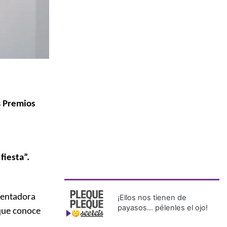
s
Premios
fiesta”.
esentadora
¡Ellos nos tienen de
payasos… pélenles el ojo!
 que conoce