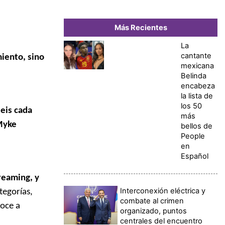
Más Recientes
La
cantante
miento, sino
mexicana
Belinda
encabeza
la lista de
los 50
eis cada
más
 Myke
bellos de
People
en
Español
treaming, y
Interconexión eléctrica y
tegorías,
combate al crimen
noce a
organizado, puntos
centrales del encuentro