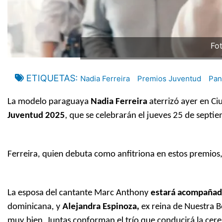
Fo
ETIQUETAS
Nadia Ferreira
Premios Juventud
Pa
La modelo paraguaya
Nadia Ferreira
aterrizó ayer en Ci
Juventud 2025
, que se celebrarán el jueves 25 de septi
Ferreira, quien debuta como anfitriona en estos premios
La esposa del cantante Marc Anthony
estará acompañada
dominicana, y
Alejandra Espinoza,
ex reina de Nuestra B
muy bien. Juntas conforman el trío que conducirá la cer