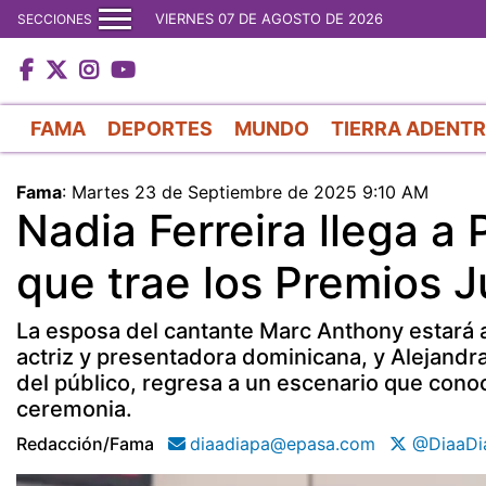
VIERNES 07 DE AGOSTO DE 2026
SECCIONES
FAMA
DEPORTES
MUNDO
TIERRA ADENT
Fama
:
Martes 23 de Septiembre de 2025 9:10 AM
Nadia Ferreira llega a 
que trae los Premios 
La esposa del cantante Marc Anthony estará a
actriz y presentadora dominicana, y Alejandra
del público, regresa a un escenario que cono
ceremonia.
Redacción/fama
diaadiapa@epasa.com
@DiaaDi