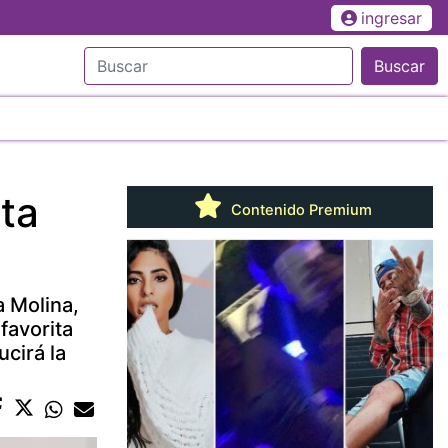
ingresar
Buscar
sta
Contenido Premium
a Molina,
favorita
cirá la