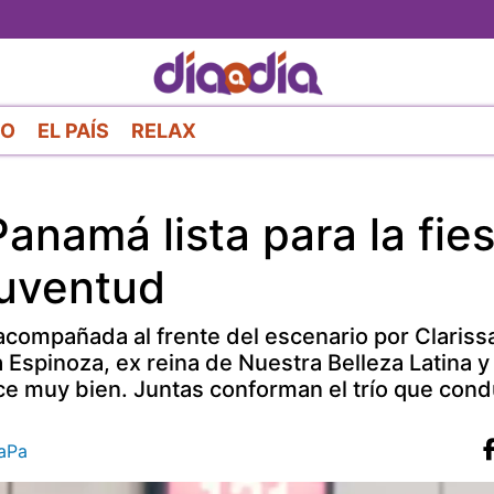
Pasar
al
contenido
principal
RO
EL PAÍS
RELAX
Panamá lista para la fie
Juventud
compañada al frente del escenario por Clariss
 Espinoza, ex reina de Nuestra Belleza Latina y 
ce muy bien. Juntas conforman el trío que condu
aPa