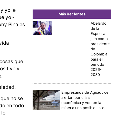
y yo le
Más Recientes
e yo -
Abelardo
phy Pina es
de la
Espriella
jura como
vida
presidente
de
Colombia
para el
 cosas que
periodo
ositivo y
2026-
2030
o.
siedad.
Empresarios de Aguadulce
alertan por crisis
 que no se
económica y ven en la
ido en todo
minería una posible salida
 lo