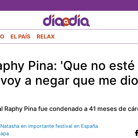
Pasar
al
contenido
principal
RO
EL PAÍS
RELAX
phy Pina: 'Que no esté
e voy a negar que me di
al Raphy Pina fue condenado a 41 meses de cárc
i Natasha en importante festival en España
iapa