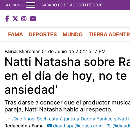
SABADO 08 DE AGOSTO DE 2026
SECCIONES
FAMA
DEPORTES
MUNDO
TIERRA ADENT
Fama
:
Miércoles 01 de Junio de 2022 5:17 PM
Natti Natasha sobre Ra
en el día de hoy, no t
ansiedad'
Tras darse a conocer que el productor music
pareja, Natti Natasha habló al respecto.
- ¡Qué finos! Sech estará junto a Daddy Yankee y Natt
Redacción / Fama
diaadiapa@epasa.com
@diaad