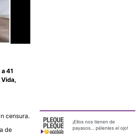
 a 41
 Vida,
in censura.
¡Ellos nos tienen de
payasos… pélenles el ojo!
ia de