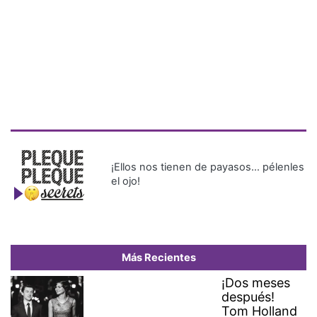
¡Ellos nos tienen de payasos… pélenles
el ojo!
Más Recientes
¡Dos meses
después!
Tom Holland