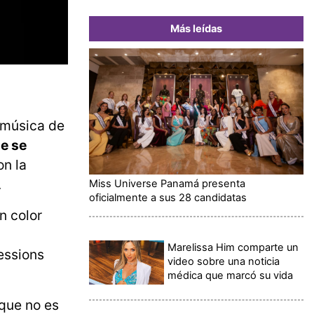
Más leídas
a música de
ue se
on la
.
Miss Universe Panamá presenta
oficialmente a sus 28 candidatas
n color
Marelissa Him comparte un
sessions
video sobre una noticia
médica que marcó su vida
 que no es