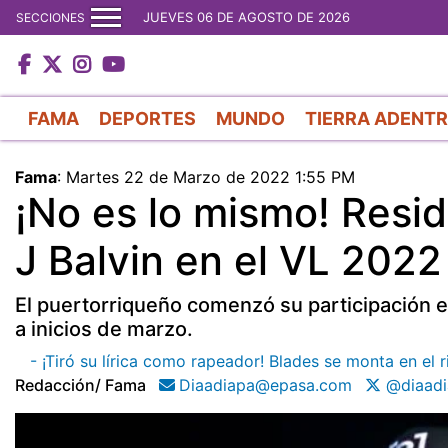
JUEVES 06 DE AGOSTO DE 2026
SECCIONES
FAMA
DEPORTES
MUNDO
TIERRA ADENT
Fama
:
Martes 22 de Marzo de 2022 1:55 PM
¡No es lo mismo! Resi
J Balvin en el VL 2022
El puertorriqueño comenzó su participación e
a inicios de marzo.
- ¡Tiró su lírica como rapeador! Blades se monta en el r
Redacción/ Fama
Diaadiapa@epasa.com
@diaadi