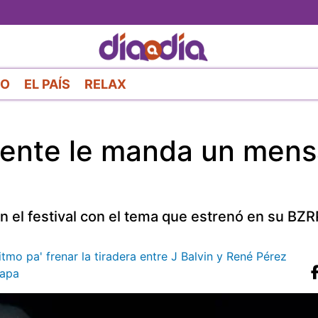
Pasar
al
contenido
principal
RO
EL PAÍS
RELAX
dente le manda un mens
n el festival con el tema que estrenó en su BZ
itmo pa' frenar la tiradera entre J Balvin y René Pérez
apa