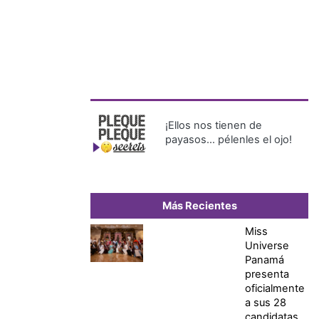
¡Ellos nos tienen de
payasos… pélenles el ojo!
Más Recientes
Miss
Universe
Panamá
presenta
oficialmente
a sus 28
candidatas