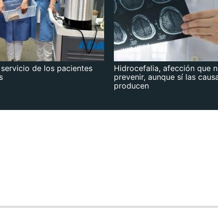
 servicio de los pacientes
Hidrocefalia, afección que 
s
prevenir, aunque sí las caus
producen