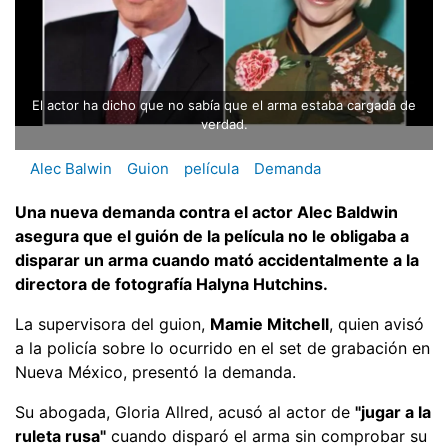
El actor ha dicho que no sabía que el arma estaba cargada de
verdad.
Alec Balwin
Guion
película
Demanda
Una nueva demanda contra el actor Alec Baldwin
asegura que el guión de la película no le obligaba a
disparar un arma cuando mató accidentalmente a la
directora de fotografía Halyna Hutchins.
La supervisora del guion,
Mamie Mitchell
, quien avisó
a la policía sobre lo ocurrido en el set de grabación en
Nueva México, presentó la demanda.
Su abogada, Gloria Allred, acusó al actor de
"jugar a la
ruleta rusa"
cuando disparó el arma sin comprobar su