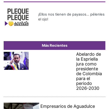
¡Ellos nos tienen de payasos… pélenles
el ojo!
Más Recientes
Abelardo de
la Espriella
jura como
presidente
de Colombia
para el
periodo
2026-2030
Empresarios de Aguadulce