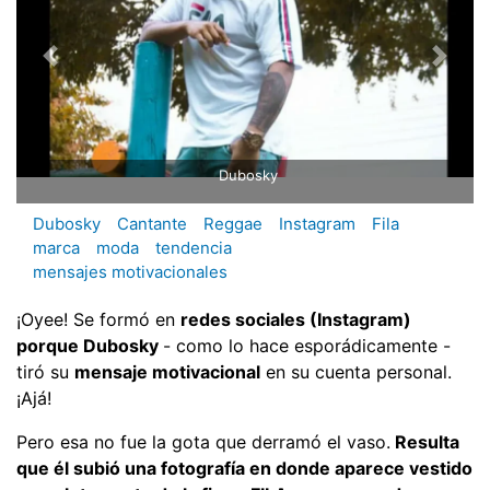
Dubosky
Dubosky
Cantante
Reggae
Instagram
Fila
marca
moda
tendencia
mensajes motivacionales
¡Oyee! Se formó en
redes sociales (Instagram)
porque Dubosky
- como lo hace esporádicamente -
tiró su
mensaje motivacional
en su cuenta personal.
¡Ajá!
Pero esa no fue la gota que derramó el vaso.
Resulta
que él subió una fotografía en donde aparece vestido