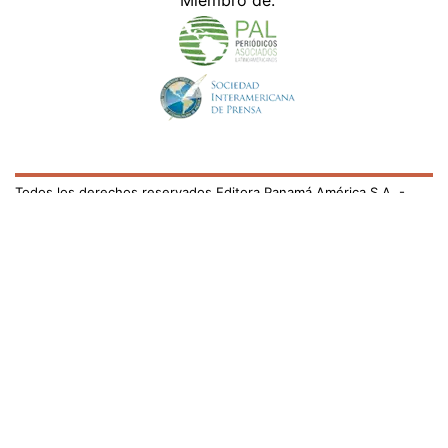
Todos los derechos reservados Editora Panamá América S.A. -
Ciudad de Panamá - Panamá 2026.
Prohibida su reproducción total o parcial, sin autorización escrita
de su titular
×
Utilizamos cookies propias y de terceros para mejorar
nuestros servicios y mostrarles publicidad relacionada
con sus preferencias mediante el análisis de sus hábitos
de navegación. si continúa navegando, consideramos
que acepta su uso.
Puede cambiar la configuración u
obtener más información aquí
/fama/omg-le-dan-palo-dubosky-por-decir-que-el-puso-
una-marca-de-moda-697083