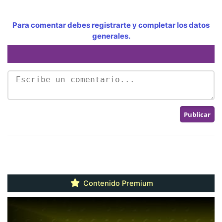
Para comentar debes registrarte y completar los datos
generales.
Contenido Premium