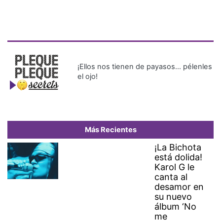
¡Ellos nos tienen de payasos… pélenles
el ojo!
Más Recientes
¡La Bichota
está dolida!
Karol G le
canta al
desamor en
su nuevo
álbum ‘No
me