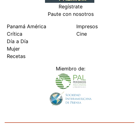
Regístrate
Paute con nosotros
Panamá América
Impresos
Crítica
Cine
Día a Día
Mujer
Recetas
Miembro de:
Todos los derechos reservados Editora Panamá América S.A. -
Ciudad de Panamá - Panamá 2026.
Prohibida su reproducción total o parcial, sin autorización escrita
de su titular