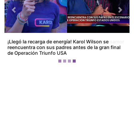
Previous
Next
¡La Bichota está dolida! Karol G le canta al desamor
en su nuevo álbum ‘No me arrepiento de sentir
tanto’