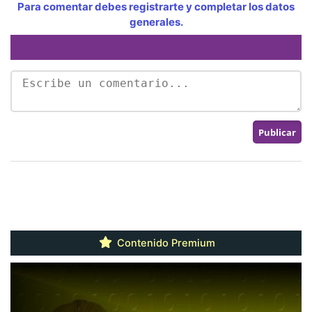
Para comentar debes registrarte y completar los datos
generales.
Contenido Premium