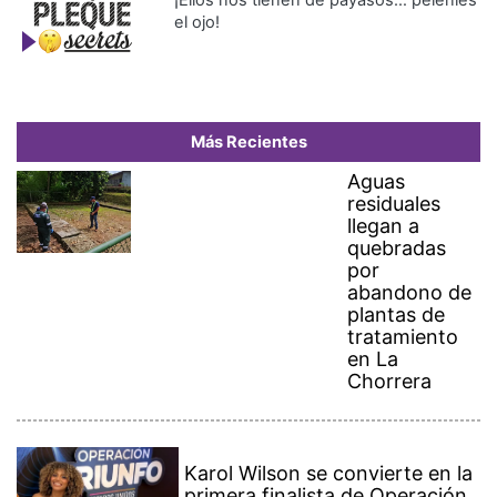
¡Ellos nos tienen de payasos… pélenles
el ojo!
Más Recientes
Aguas
residuales
llegan a
quebradas
por
abandono de
plantas de
tratamiento
en La
Chorrera
Karol Wilson se convierte en la
primera finalista de Operación