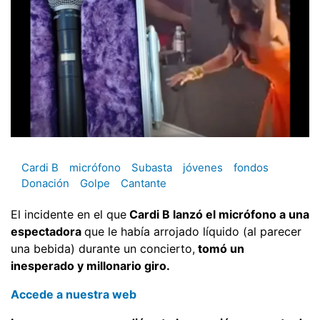
Cardi B
micrófono
Subasta
jóvenes
fondos
Donación
Golpe
Cantante
El incidente en el que
Cardi B lanzó el micrófono a una
espectadora
que le había arrojado líquido (al parecer
una bebida) durante un concierto,
tomó un
inesperado y millonario giro.
Accede a nuestra web