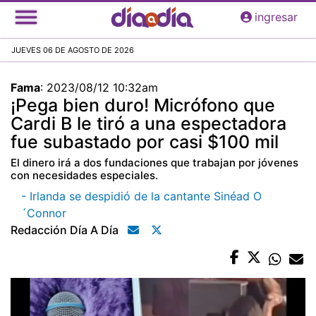
Pasar
ingresar
al
contenido
JUEVES 06 DE AGOSTO DE 2026
principal
Fama
:
2023/08/12 10:32am
¡Pega bien duro! Micrófono que
Cardi B le tiró a una espectadora
fue subastado por casi $100 mil
El dinero irá a dos fundaciones que trabajan por jóvenes
con necesidades especiales.
- Irlanda se despidió de la cantante Sinéad O
´Connor
Redacción Día A Día