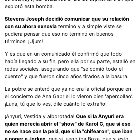
explotó esta bomba.
Stevens Joseph decidió comunicar que su relación
con su ahora exnovia
terminó y a simple viste se
pudiera pensar que eso no terminó en buenos
términos. ¡Ujum!
Y es que en un comunicado él confirmó que todo
había llegado a su fin, pero ella por su parte, estalló en
redes sociales, asegurando que "se comió todo el
cuento" y que fueron cinco años tirados a la basura.
La pobre se enteró que ya no era la oficial porque en
el concierto de Ana Gabriel lo vieron bien 'apercollao’.
¡Luna, tú que lo ves, dile cuánto lo extraño!
¡Anyuri, Vestida y alborotada!
Que si la Anyuri era
quien merecía abrir el "show" de Karol G, que si eso
no se hace con la pelá, que si la "chifearon", que iban
a poner a Jorkan,
que si luego iba Boza, que si esto,