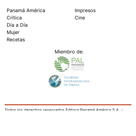
Panamá América
Impresos
Crítica
Cine
Día a Día
Mujer
Recetas
Miembro de:
Todos los derechos reservados Editora Panamá América S.A. -
Ciudad de Panamá - Panamá 2026.
Prohibida su reproducción total o parcial, sin autorización escrita
de su titular
×
Utilizamos cookies propias y de terceros para mejorar