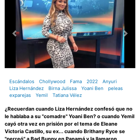
Escándalos
Chollywood
Fama
2022
Anyuri
Liza Hernández
Birna Julissa
Yoani Ben
peleas
exparejas
Yemil
Tatiana Vélez
¿Recuerdan cuando Liza Hernández confesó que no
le hablaba a su "comadre" Yoani Ben? o cuando Yemil
cayó otra vez en prisión por el tema de Eleane
Victoria Castillo, su ex... cuando Brithany Ryce se
"perreó" a Bad Bunny en Panamá y la llamaron