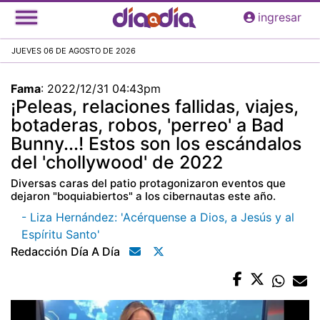
Pasar
ingresar
al
contenido
JUEVES 06 DE AGOSTO DE 2026
principal
Fama
:
2022/12/31 04:43pm
¡Peleas, relaciones fallidas, viajes,
botaderas, robos, 'perreo' a Bad
Bunny...! Estos son los escándalos
del 'chollywood' de 2022
Diversas caras del patio protagonizaron eventos que
dejaron "boquiabiertos" a los cibernautas este año.
- Liza Hernández: 'Acérquense a Dios, a Jesús y al
Espíritu Santo'
Redacción Día A Día