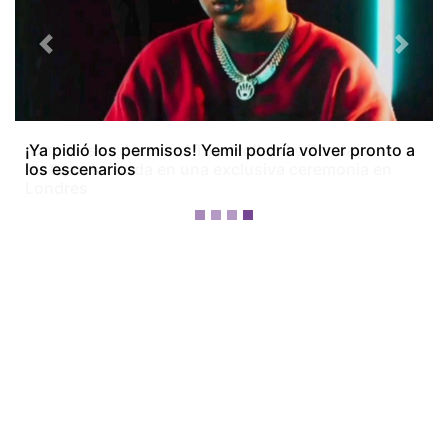
Previous
Next
¡Dos meses después! Tom Holland y Zendaya
festejan su boda en una exclusiva ceremonia en
Londres