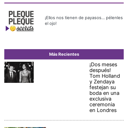
¡Ellos nos tienen de payasos… pélenles
el ojo!
Más Recientes
¡Dos meses
después!
Tom Holland
y Zendaya
festejan su
boda en una
exclusiva
ceremonia
en Londres