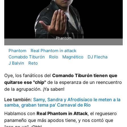
Phantom
Phantom
Real Phantom in attack
Comabdo Tiburón
Rolo
Magnético
DJ Flecha
J Balvin
Reto
Oye, los fanáticos del
Comando Tiburón tienen que
quitarse ese "chip"
de la esperanza de un reencuentro
de la agrupación. ¡Ya saben!
Lee también:
Samy, Sandra y Afrodisíaco le meten a la
samba, graban tema pa' Carnaval de Río
Hablamos con
Real Phantom in Attack
, el reguesero
panameño que más apodos tiene, y nos contó que
"eso no va". ¡Ohh!