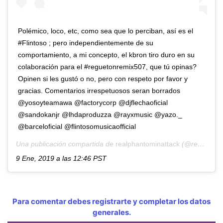
Polémico, loco, etc, como sea que lo perciban, así es el
#Flintoso ; pero independientemente de su
comportamiento, a mi concepto, el kbron tiro duro en su
colaboración para el #reguetonremix507, que tú opinas?
Opinen si les gustó o no, pero con respeto por favor y
gracias. Comentarios irrespetuosos seran borrados
@yosoyteamawa @factorycorp @djflechaoficial
@sandokanjr @lhdaproduzza @rayxmusic @yazo._
@barceloficial @flintosomusicaofficial
Una publicación compartida de
realphantominattack
(@realphantominattack) el
9 Ene, 2019 a las 12:46 PST
Para comentar debes registrarte y completar los datos
generales.