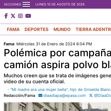
LUNES 10 DE AGOSTO DE 2026
SECCIONES
FAMA
DEPORTES
MUNDO
TIERRA ADENT
Fama
:
Miércoles 31 de Enero de 2024 6:04 PM
Polémica por campaña 
camión aspira polvo bl
Muchos creen que se trata de imágenes generad
video de su cuenta oficial.
- "Mi madre era una mujer bella", hijo de Griselda Blan
Redacción/fama
diaadiapa@epasa.com
@DiaaDi