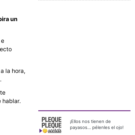
pira un
 e
pecto
a la hora,
.
te
 hablar.
¡Ellos nos tienen de
payasos… pélenles el ojo!