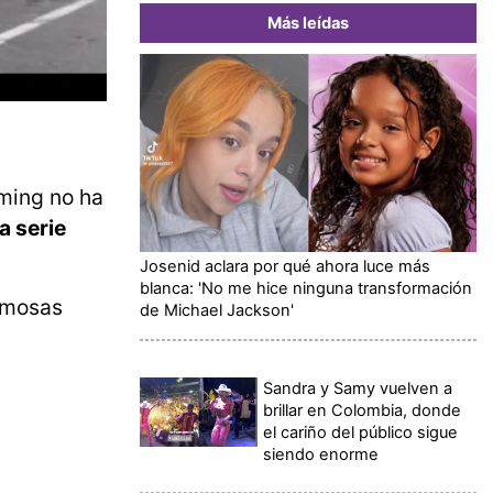
Más leídas
ming no ha
a serie
Josenid aclara por qué ahora luce más
blanca: 'No me hice ninguna transformación
amosas
de Michael Jackson'
Sandra y Samy vuelven a
brillar en Colombia, donde
el cariño del público sigue
siendo enorme