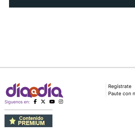
Regístrate
Paute con 
Siguenos en: