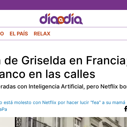
Pasar
al
contenido
principal
RO
EL PAÍS
RELAX
de Griselda en Francia
anco en las calles
as con Inteligencia Artificial, pero Netflix bo
co está molesto con Netflix por hacer lucir "fea" a su mamá
aPa