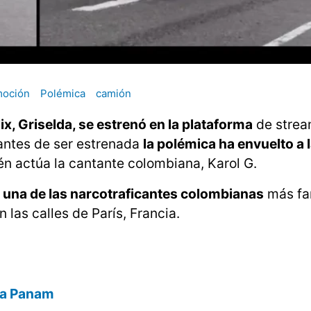
moción
Polémica
camión
ix, Griselda, se estrenó en la plataforma
de strea
 antes de ser estrenada
la polémica ha envuelto a l
n actúa la cantante colombiana, Karol G.
 una de las narcotraficantes colombianas
más f
 las calles de París, Francia.
día Panam