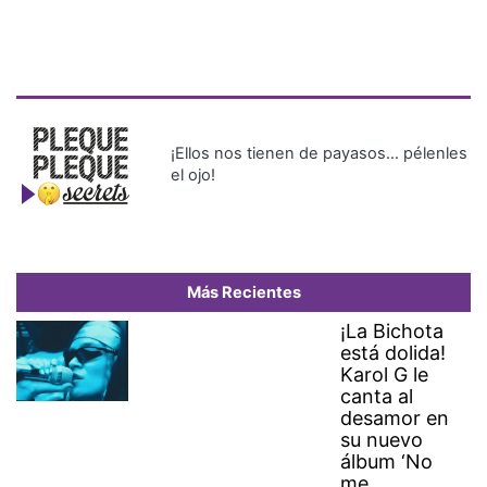
¡Ellos nos tienen de payasos… pélenles
el ojo!
Más Recientes
¡La Bichota
está dolida!
Karol G le
canta al
desamor en
su nuevo
álbum ‘No
me