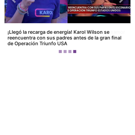
Previous
Next
¡La Bichota está dolida! Karol G le canta al desamor
en su nuevo álbum ‘No me arrepiento de sentir
tanto’