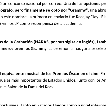
zó un concurso nacional por correo.
Una de las opciones p
onógrafo, pero finalmente se optó por "Grammy"
, una abre
 este nombre, la primera en enviarlo fue Rosejay "Jay" El
5 vinilos LP como recompensa de la academia.
as de la Grabación (NARAS, por sus siglas en inglés), tam
 primeros premios Grammy.
La ceremonia inaugural se celeb
equivalente musical de los Premios Óscar en el cine.
En
nuales más importantes de Estados Unidos, junto con los A
n el Salón de la Fama del Rock.
portugués, tanto en Estados Unidos como a nivel internac