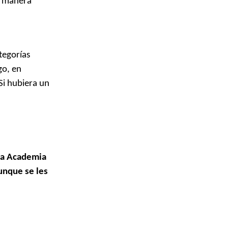
a manera
tegorías
go, en
Si hubiera un
la Academia
unque se les