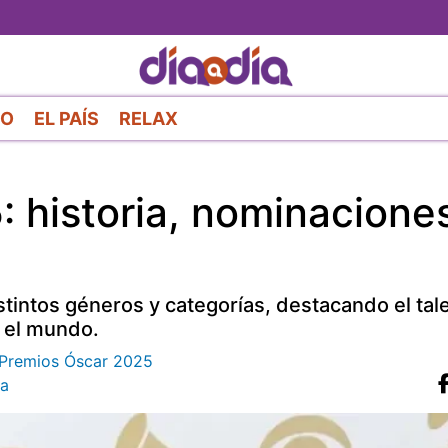
Pasar
al
contenido
principal
RO
EL PAÍS
RELAX
historia, nominacione
stintos géneros y categorías, destacando el tal
o el mundo.
os Premios Óscar 2025
a