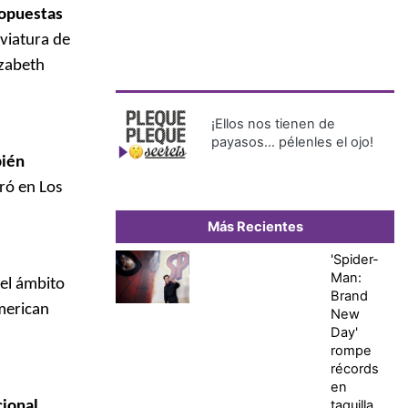
ropuestas
viatura de
izabeth
¡Ellos nos tienen de
payasos… pélenles el ojo!
bién
ró en Los
Más Recientes
'Spider-
Man:
 el ámbito
Brand
merican
New
Day'
rompe
récords
en
taquilla
ional,