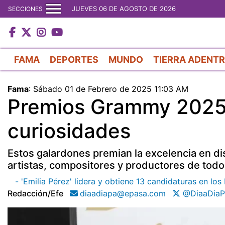
JUEVES 06 DE AGOSTO DE 2026
SECCIONES
FAMA
DEPORTES
MUNDO
TIERRA ADENT
Fama
:
Sábado 01 de Febrero de 2025 11:03 AM
Premios Grammy 2025: 
curiosidades
Estos galardones premian la excelencia en di
artistas, compositores y productores de tod
- 'Emilia Pérez' lidera y obtiene 13 candidaturas en l
Redacción/efe
diaadiapa@epasa.com
@DiaaDiaP