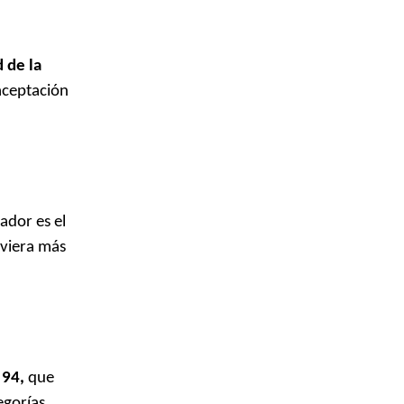
 de la
aceptación
ador es el
uviera más
 94,
que
egorías