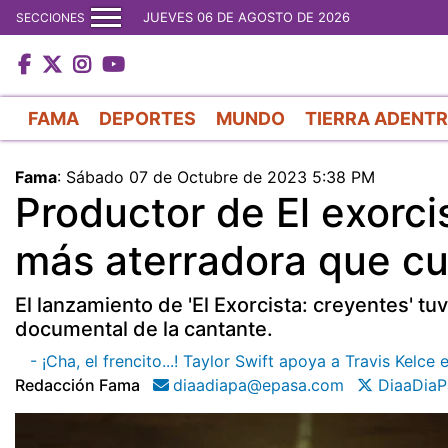
JUEVES 06 DE AGOSTO DE 2026
SECCIONES
FAMA
DEPORTES
MUNDO
TIERRA ADENT
Fama
:
Sábado 07 de Octubre de 2023 5:38 PM
Productor de El exorci
más aterradora que cu
El lanzamiento de 'El Exorcista: creyentes' t
documental de la cantante.
- ¡Cha, el frencito...! Taylor Swift apoya a Travis Ke
Redacción Fama
diaadiapa@epasa.com
DiaaDiaP