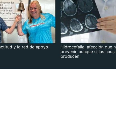
actitud y la red de apoyo
Hidrocefalia, afección que 
prevenir, aunque sí las caus
producen