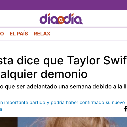
Pasar
al
contenido
principal
RO
EL PAÍS
RELAX
sta dice que Taylor Swif
alquier demonio
uvo que ser adelantado una semana debido a la l
lce en importante partido y podría haber confirmado su nuev
a