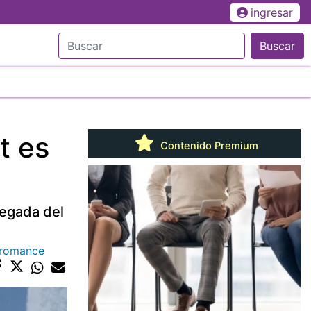
ingresar
Buscar
t es
Contenido Premium
legada del
o romance