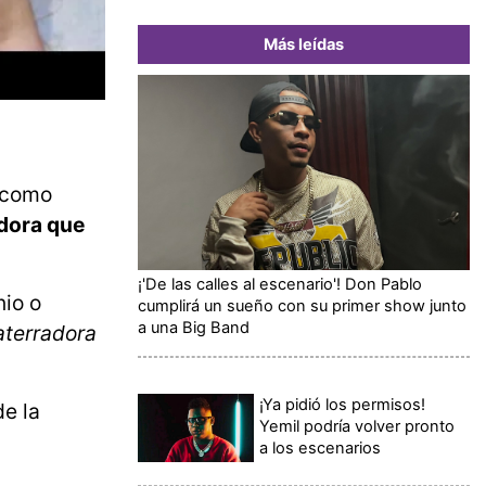
Más leídas
s como
adora que
¡'De las calles al escenario'! Don Pablo
nio o
cumplirá un sueño con su primer show junto
a una Big Band
aterradora
¡Ya pidió los permisos!
de la
Yemil podría volver pronto
a los escenarios