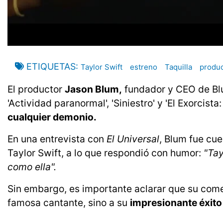
ETIQUETAS
Taylor Swift
estreno
Taquilla
produc
El productor
Jason Blum,
fundador y CEO de Blu
'Actividad paranormal', 'Siniestro' y 'El Exorcist
cualquier demonio.
En una entrevista con
El Universal
, Blum fue cu
Taylor Swift, a lo que respondió con humor:
"Tay
como ella".
Sin embargo, es importante aclarar que su coment
famosa cantante, sino a su
impresionante éxito 