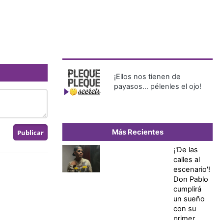
¡Ellos nos tienen de
payasos… pélenles el ojo!
Más Recientes
¡'De las
calles al
escenario'!
Don Pablo
cumplirá
un sueño
con su
primer