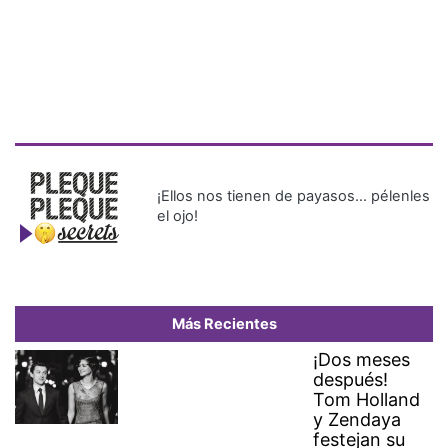
¡Ellos nos tienen de payasos… pélenles
el ojo!
Más Recientes
¡Dos meses
después!
Tom Holland
y Zendaya
festejan su