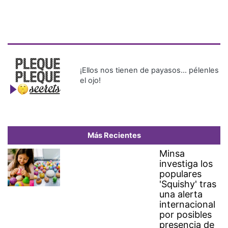
¡Ellos nos tienen de payasos… pélenles
el ojo!
Más Recientes
Minsa
investiga los
populares
'Squishy' tras
una alerta
internacional
por posibles
presencia de
benceno