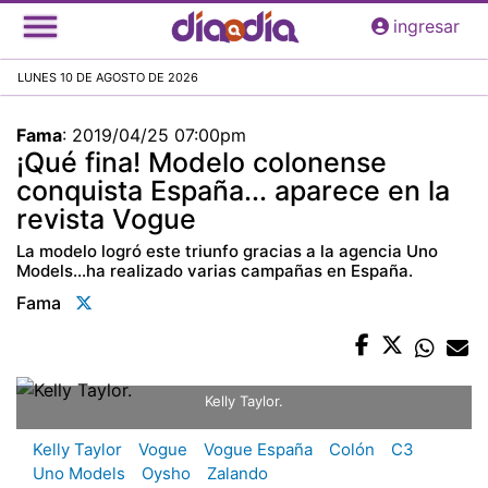
Pasar
ingresar
al
contenido
LUNES 10 DE AGOSTO DE 2026
principal
Fama
:
2019/04/25 07:00pm
¡Qué fina! Modelo colonense
conquista España... aparece en la
revista Vogue
La modelo logró este triunfo gracias a la agencia Uno
Models...ha realizado varias campañas en España.
Fama
Kelly Taylor.
Kelly Taylor
Vogue
Vogue España
Colón
C3
Uno Models
Oysho
Zalando