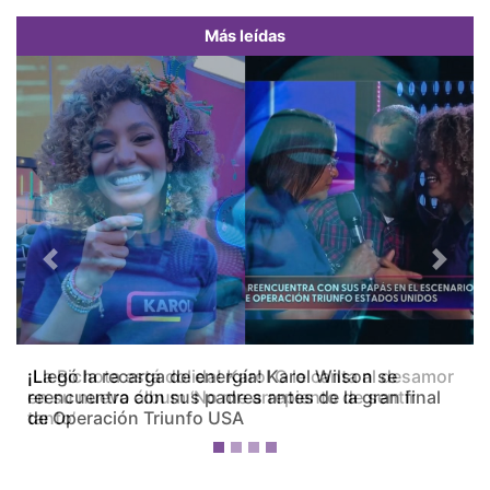
Más leídas
Previous
Next
¡La Bichota está dolida! Karol G le canta al desamor
en su nuevo álbum ‘No me arrepiento de sentir
tanto’