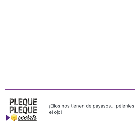
¡Ellos nos tienen de payasos… pélenles
el ojo!