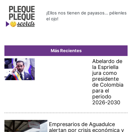
¡Ellos nos tienen de payasos… pélenles
el ojo!
Más Recientes
Abelardo de
la Espriella
jura como
presidente
de Colombia
para el
periodo
2026-2030
Empresarios de Aguadulce
alertan por crisis económica y