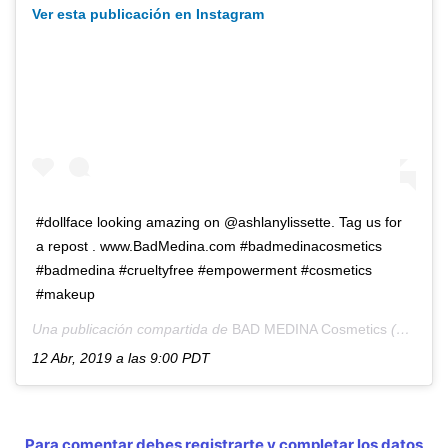
Ver esta publicación en Instagram
#dollface looking amazing on @ashlanylissette. Tag us for
a repost . www.BadMedina.com #badmedinacosmetics
#badmedina #crueltyfree #empowerment #cosmetics
#makeup
Una publicación compartida de
BAD MEDINA Cosmetics
(@badmedinacosmetics) el
12 Abr, 2019 a las 9:00 PDT
Para comentar debes registrarte y completar los datos