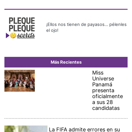
¡Ellos nos tienen de payasos… pélenles
el ojo!
Más Recientes
Miss
Universe
Panamá
presenta
oficialmente
a sus 28
candidatas
La FIFA admite errores en su