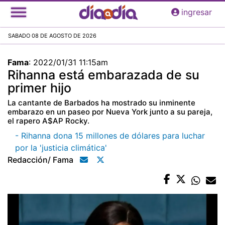
Pasar
ingresar
al
contenido
SABADO 08 DE AGOSTO DE 2026
principal
Fama
:
2022/01/31 11:15am
Rihanna está embarazada de su
primer hijo
La cantante de Barbados ha mostrado su inminente
embarazo en un paseo por Nueva York junto a su pareja,
el rapero A$AP Rocky.
- Rihanna dona 15 millones de dólares para luchar
por la 'justicia climática'
Redacción/ Fama