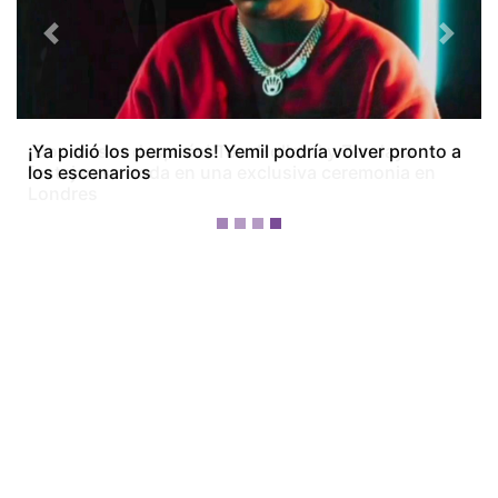
Previous
Next
¡Dos meses después! Tom Holland y Zendaya
festejan su boda en una exclusiva ceremonia en
Londres