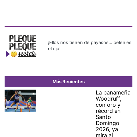
¡Ellos nos tienen de payasos… pélenles
el ojo!
Más Recientes
La panameña
Woodruff,
con oro y
récord en
Santo
Domingo
2026, ya
mira al
circuito