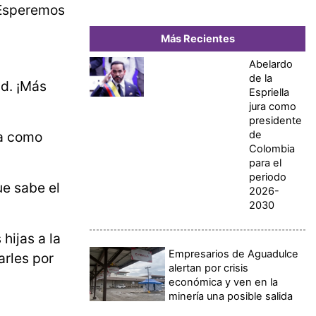
. Esperemos
Más Recientes
Abelardo
de la
ad. ¡Más
Espriella
jura como
presidente
de
úa como
Colombia
para el
periodo
e sabe el
2026-
2030
hijas a la
Empresarios de Aguadulce
arles por
alertan por crisis
económica y ven en la
minería una posible salida