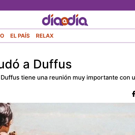
Pasar
al
contenido
principal
RO
EL PAÍS
RELAX
yudó a Duffus
 Duffus tiene una reunión muy importante con 