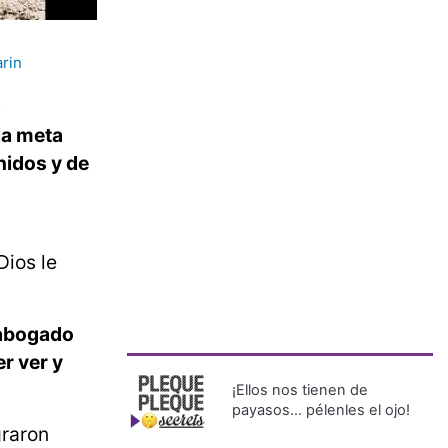
rin
s
la meta
nidos y de
Dios le
 abogado
r ver y
¡Ellos nos tienen de
payasos… pélenles el ojo!
graron