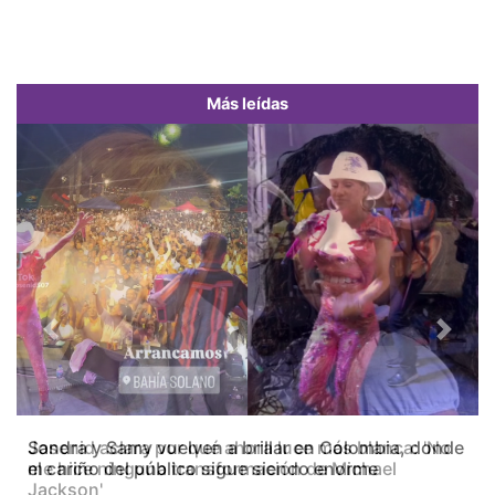
Más leídas
Previous
Next
Josenid aclara por qué ahora luce más blanca: 'No
me hice ninguna transformación de Michael
Jackson'