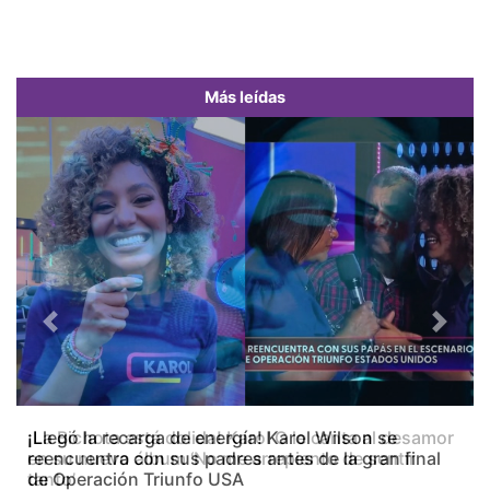
Más leídas
Previous
Next
¡La Bichota está dolida! Karol G le canta al desamor
en su nuevo álbum ‘No me arrepiento de sentir
tanto’