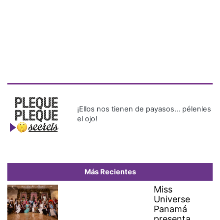
¡Ellos nos tienen de payasos… pélenles
el ojo!
Más Recientes
Miss
Universe
Panamá
presenta