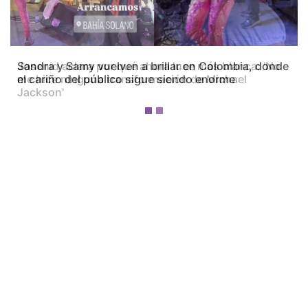
Josenid aclara por qué ahora luce más blanca: 'No
me hice ninguna transformación de Michael
Jackson'