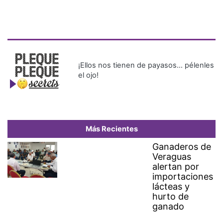
¡Ellos nos tienen de payasos… pélenles
el ojo!
Más Recientes
Ganaderos de
Veraguas
alertan por
importaciones
lácteas y
hurto de
ganado