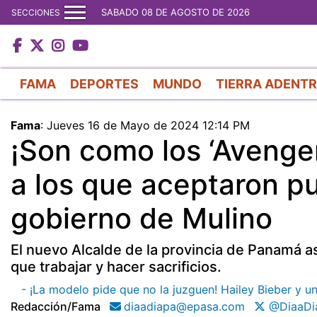
SABADO 08 DE AGOSTO DE 2026
SECCIONES
FAMA
DEPORTES
MUNDO
TIERRA ADENT
Fama
:
Jueves 16 de Mayo de 2024 12:14 PM
¡Son como los ‘Avenge
a los que aceptaron p
gobierno de Mulino
El nuevo Alcalde de la provincia de Panamá 
que trabajar y hacer sacrificios.
- ¡La modelo pide que no la juzguen! Hailey Bieber y 
Redacción/fama
diaadiapa@epasa.com
@DiaaDi