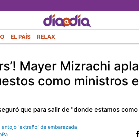
Pasar
al
contenido
principal
RO
EL PAÍS
RELAX
rs’! Mayer Mizrachi apl
uestos como ministros 
aseguró que para salir de "donde estamos como 
un antojo 'extraño' de embarazada
aPa