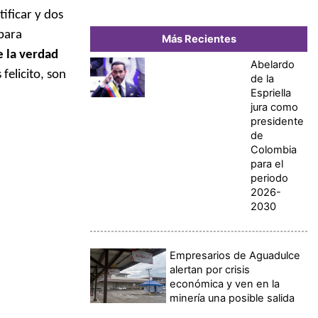
ificar y dos
para
Más Recientes
e la verdad
Abelardo
 felicito, son
de la
Espriella
jura como
presidente
de
Colombia
para el
periodo
2026-
2030
Empresarios de Aguadulce
alertan por crisis
económica y ven en la
minería una posible salida