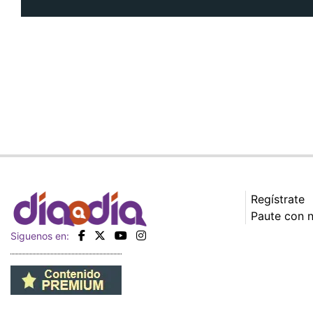
Regístrate
Paute con 
Siguenos en: