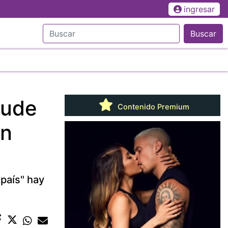
ingresar
Buscar
aude
Contenido Premium
en
país" hay