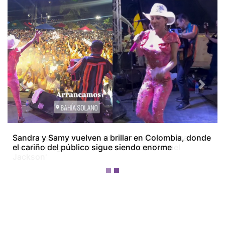
Previous
Next
Josenid aclara por qué ahora luce más blanca: 'No
me hice ninguna transformación de Michael
Jackson'