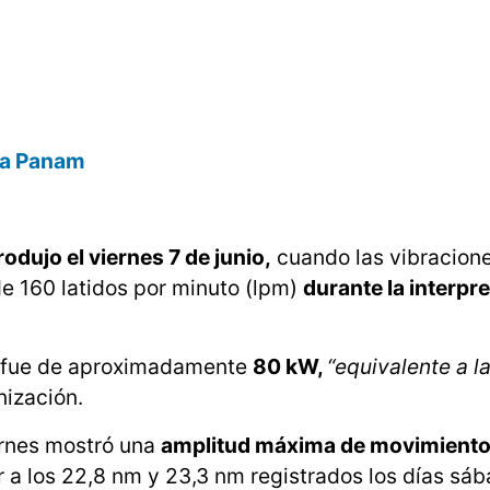
día Panam
rodujo el viernes 7 de junio,
cuando las vibracion
de 160 latidos por minuto (lpm)
durante la interpr
he fue de aproximadamente
80 kW,
“equivalente a l
nización.
ernes mostró una
amplitud máxima de movimiento 
 a los 22,8 nm y 23,3 nm registrados los días sáb