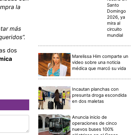
Santo
ompra la
Domingo
2026, ya
mira al
star más
circuito
mundial
queridos”.
ras dos
Marelissa Him comparte un
smica
video sobre una noticia
médica que marcó su vida
Incautan planchas con
presunta droga escondida
en dos maletas
Anuncia inicio de
operaciones de cinco
nuevos buses 100%