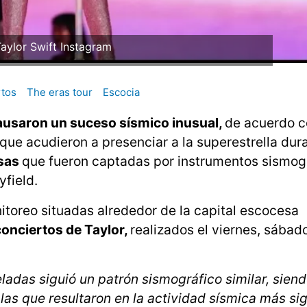
Taylor Swift Instagram
rtos
The eras tour
Escocia
ausaron un suceso sísmico inusual,
de acuerdo c
que acudieron a presenciar a la superestrella dur
nsas
que fueron captadas por instrumentos sismog
yfield.
itoreo situadas alrededor de la capital escocesa
conciertos de Taylor,
realizados el viernes, sábad
ladas siguió un patrón sismográfico similar, siendo
las que resultaron en la actividad sísmica más sig