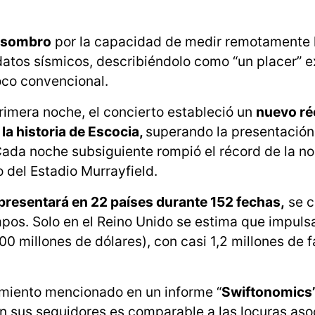
asombro
por la capacidad de medir remotamente 
datos sísmicos, describiéndolo como “un placer” e
oco convencional.
rimera noche, el concierto estableció un
nuevo ré
a historia de Escocia,
superando la presentación
 Cada noche subsiguiente rompió el récord de la n
o del Estadio Murrayfield.
e presentará en 22 países durante 152 fechas,
se c
mpos. Solo en el Reino Unido se estima que impulsa
00 millones de dólares), con casi 1,2 millones de 
amiento mencionado en un informe “
Swiftonomics”
n sus seguidores es comparable a las locuras as