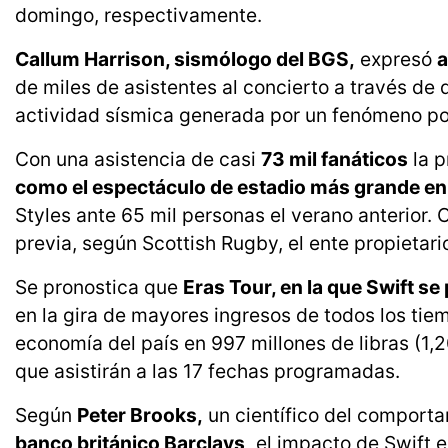
domingo, respectivamente.
Callum Harrison, sismólogo del BGS,
expresó
de miles de asistentes al concierto a través de 
actividad sísmica generada por un fenómeno p
Con una asistencia de casi
73 mil fanáticos
la p
como el espectáculo de estadio más grande en l
Styles ante 65 mil personas el verano anterior.
previa, según Scottish Rugby, el ente propietari
Se pronostica que
Eras Tour, en la que Swift s
en la gira de mayores ingresos de todos los tie
economía del país en 997 millones de libras (1,2
que asistirán a las 17 fechas programadas.
Según
Peter Brooks,
un científico del comport
banco británico Barclays,
el impacto de Swift e