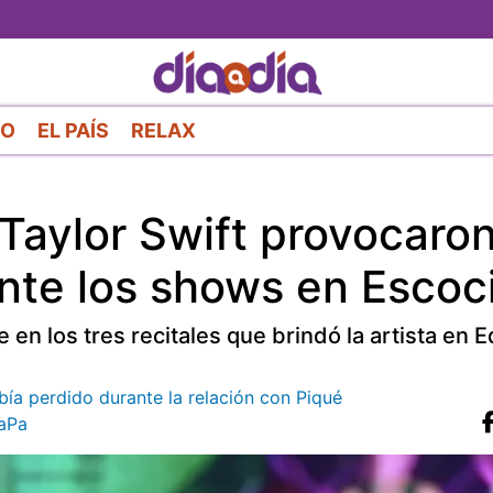
Pasar
al
contenido
principal
RO
EL PAÍS
RELAX
 Taylor Swift provocaro
ante los shows en Escoc
 en los tres recitales que brindó la artista en
bía perdido durante la relación con Piqué
aPa