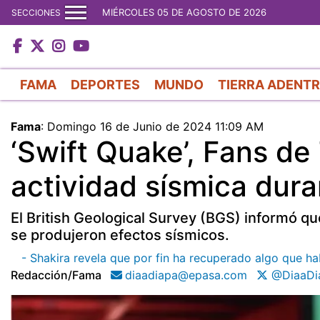
MIÉRCOLES 05 DE AGOSTO DE 2026
SECCIONES
FAMA
DEPORTES
MUNDO
TIERRA ADENT
Fama
:
Domingo 16 de Junio de 2024 11:09 AM
‘Swift Quake’, Fans de
actividad sísmica dur
El British Geological Survey (BGS) informó que
se produjeron efectos sísmicos.
- Shakira revela que por fin ha recuperado algo que ha
Redacción/fama
diaadiapa@epasa.com
@DiaaDi