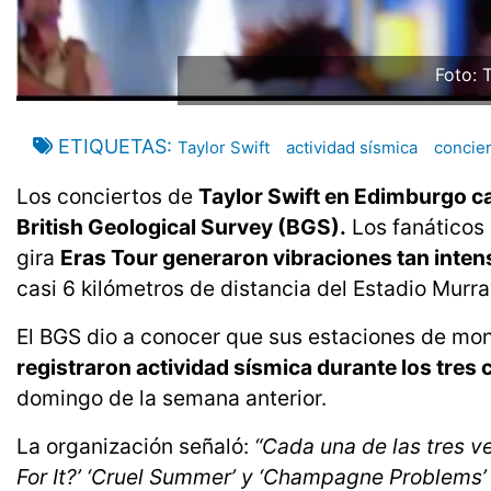
Foto: 
ETIQUETAS
Taylor Swift
actividad sísmica
concie
Los conciertos de
Taylor Swift en Edimburgo c
British Geological Survey (BGS).
Los fanáticos 
gira
Eras Tour generaron vibraciones tan inte
casi 6 kilómetros de distancia del Estadio Murra
El BGS dio a conocer que sus estaciones de mon
registraron actividad sísmica durante los tres 
domingo de la semana anterior.
La organización señaló:
“Cada una de las tres ve
For It?’ ‘Cruel Summer’ y ‘Champagne Problems’ 