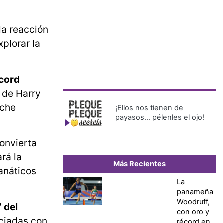
la reacción
xplorar la
cord
 de Harry
oche
¡Ellos nos tienen de
payasos… pélenles el ojo!
onvierta
rá la
Más Recientes
fanáticos
La
panameña
Woodruff,
 del
con oro y
ociadas con
récord en