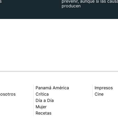
s
prevenir, aunque sí las caus
producen
Panamá América
Impresos
nosotros
Crítica
Cine
Día a Día
Mujer
Recetas