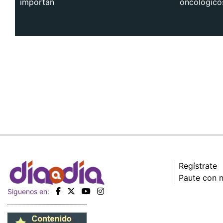
importan
oncológico
Regístrate
Paute con 
Siguenos en: