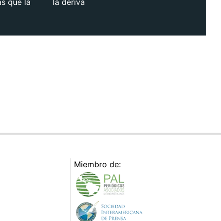
as que la
la deriva
Miembro de: