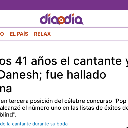
Pasar
al
contenido
principal
RO
EL PAÍS
RELAX
los 41 años el cantante 
 Danesh; fue hallado
ama
n tercera posición del célebre concurso "Pop 
alcanzó el número uno en las listas de éxitos d
blind".
 de la cantante durante su boda