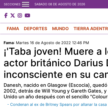
SABADO 08 DE AGOSTO DE 2026
SECCIONES
FAMA
DEPORTES
MUNDO
TIERRA ADENT
Fama
:
Martes 16 de Agosto de 2022 12:46 PM
¡'Taba joven! Muere a 
actor británico Darius
inconsciente en su c
Danesh, nacido en Glasgow (Escocia), quedó e
2002, detrás de Will Young y Gareth Gates, y 
Unido un año después con el sencillo "Colour
- Condenan al ex de Britney Spears por allanar la casa