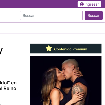
ingresar
Buscar
y
Contenido Premium
Idol" en
el Reino