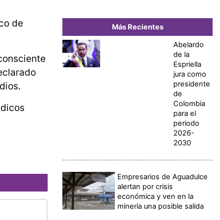
sco de
Más Recientes
Abelardo
de la
nconsciente
Espriella
eclarado
jura como
presidente
dios.
de
Colombia
édicos
para el
periodo
2026-
2030
Empresarios de Aguadulce
alertan por crisis
económica y ven en la
minería una posible salida