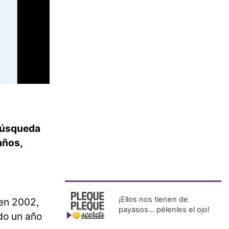
 búsqueda
años,
¡Ellos nos tienen de
 en 2002,
payasos… pélenles el ojo!
ido un año