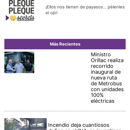
¡Ellos nos tienen de payasos… pélenles
el ojo!
Más Recientes
Ministro
Orillac realiza
recorrido
inaugural de
nueva ruta
de Metrobus
con unidades
100%
eléctricas
Incendio deja cuantiosos
daños en el INA, se investigan