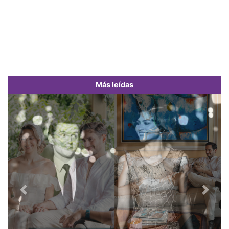
Más leídas
Previous
Next