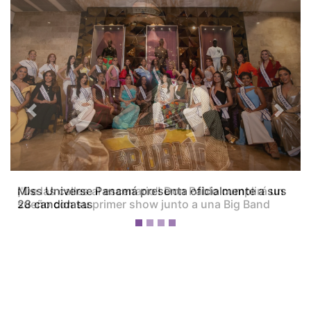
Previous
Next
¡'De las calles al escenario'! Don Pablo cumplirá un
sueño con su primer show junto a una Big Band