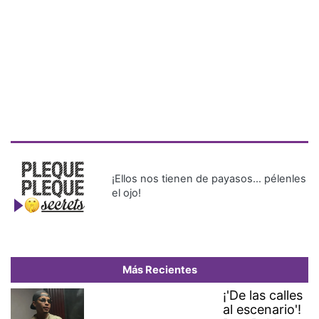
¡Ellos nos tienen de payasos… pélenles
el ojo!
Más Recientes
¡'De las calles
al escenario'!