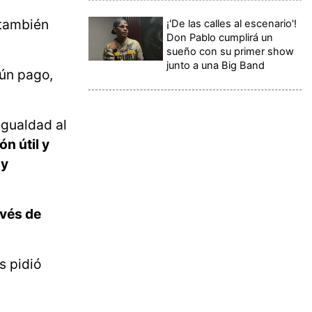
también
¡'De las calles al escenario'!
Don Pablo cumplirá un
sueño con su primer show
junto a una Big Band
gún pago,
Igualdad al
n útil y
 y
avés de
s pidió