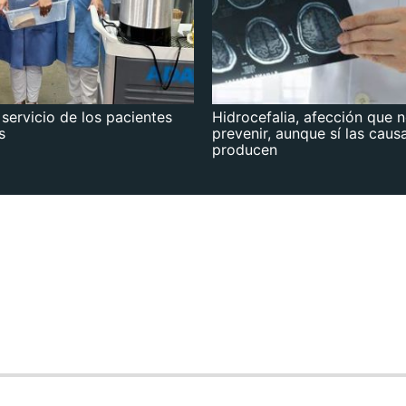
 servicio de los pacientes
Hidrocefalia, afección que 
s
prevenir, aunque sí las caus
producen