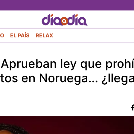
Pasar
al
contenido
principal
RO
EL PAÍS
RELAX
! Aprueban ley que proh
otos en Noruega... ¿lleg