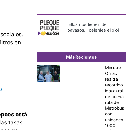
¡Ellos nos tienen de
payasos… pélenles el ojo!
sociales.
ltros en
Más Recientes
Ministro
Orillac
realiza
recorrido
o
inaugural
de nueva
ruta de
Metrobus
ropeos está
con
unidades
las tasas
100%