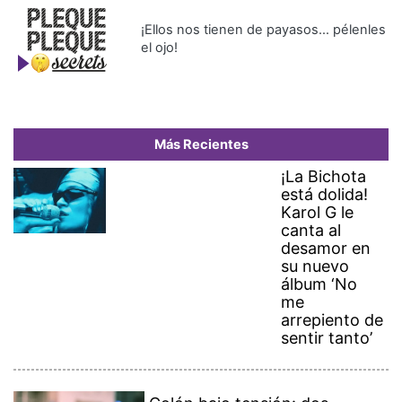
¡Ellos nos tienen de payasos… pélenles
el ojo!
Más Recientes
¡La Bichota
está dolida!
Karol G le
canta al
desamor en
su nuevo
álbum ‘No
me
arrepiento de
sentir tanto’