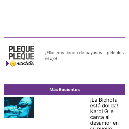
¡Ellos nos tienen de payasos… pélenles
el ojo!
Más Recientes
¡La Bichota
está dolida!
Karol G le
canta al
desamor en
su nuevo