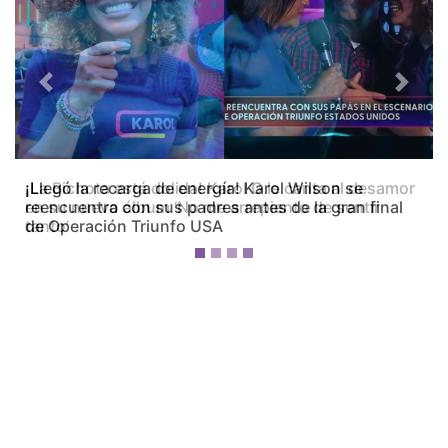
Previous
Next
¡La Bichota está dolida! Karol G le canta al desamor
en su nuevo álbum ‘No me arrepiento de sentir
tanto’