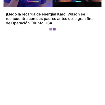
¡El olor lo arruinó todo! Ana Pérez recuerda su
encuentro con el mismísimo Johnny Depp