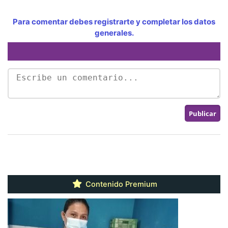
Para comentar debes registrarte y completar los datos
generales.
Contenido Premium