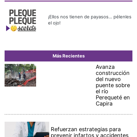
¡Ellos nos tienen de payasos… pélenles
el ojo!
Más Recientes
Avanza
construcción
del nuevo
puente sobre
el río
Perequeté en
Capira
Refuerzan estrategias para
prevenir infartos y accidentes
cerebrovasculares en Panamá