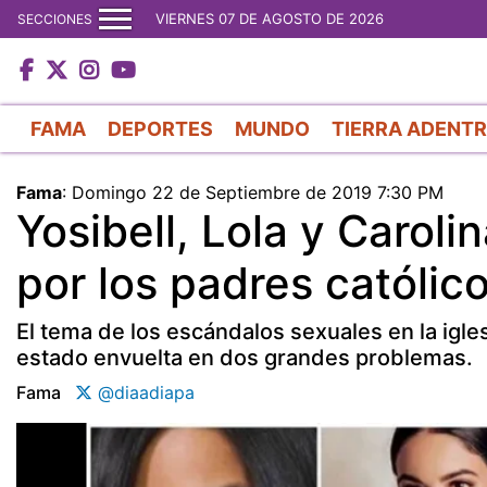
VIERNES 07 DE AGOSTO DE 2026
SECCIONES
FAMA
DEPORTES
MUNDO
TIERRA ADENT
Fama
:
Domingo 22 de Septiembre de 2019 7:30 PM
Yosibell, Lola y Caroli
por los padres católic
El tema de los escándalos sexuales en la igles
estado envuelta en dos grandes problemas.
Fama
@diaadiapa