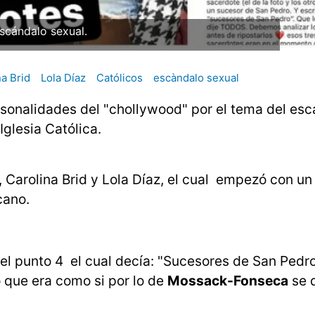
scándalo sexual.
na Brid
Lola Díaz
Católicos
escàndalo sexual
rsonalidades del "chollywood" por el tema del es
Iglesia Católica.
z, Carolina Brid y Lola Díaz, el cual empezó con u
cano.
n el punto 4 el cual decía: "Sucesores de San Pedr
o que era como si por lo de
Mossack-Fonseca
se d