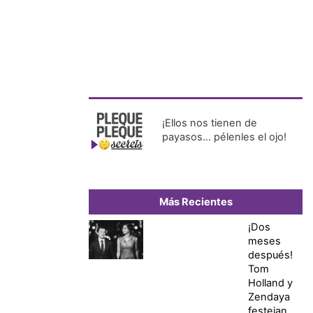
¡Ellos nos tienen de
payasos… pélenles el ojo!
Más Recientes
¡Dos
meses
después!
Tom
Holland y
Zendaya
festejan