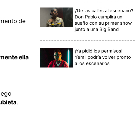
¡'De las calles al escenario'!
Don Pablo cumplirá un
umento de
sueño con su primer show
junto a una Big Band
¡Ya pidió los permisos!
amente ella
Yemil podría volver pronto
a los escenarios
uego
ubieta
.