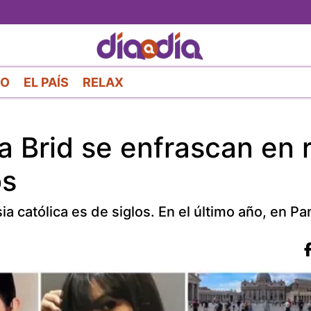
Pasar
al
contenido
principal
RO
EL PAÍS
RELAX
na Brid se enfrascan en
os
ia católica es de siglos. En el último año, en P