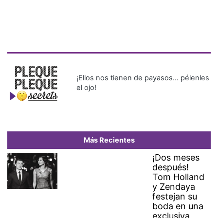
¡Ellos nos tienen de payasos… pélenles
el ojo!
Más Recientes
¡Dos meses
después!
Tom Holland
y Zendaya
festejan su
boda en una
exclusiva