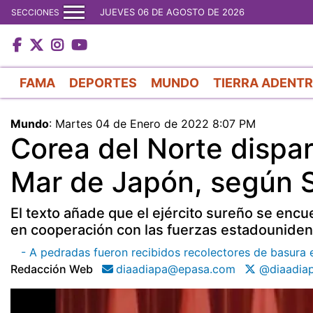
JUEVES 06 DE AGOSTO DE 2026
SECCIONES
FAMA
DEPORTES
MUNDO
TIERRA ADENT
Mundo
:
Martes 04 de Enero de 2022 8:07 PM
Corea del Norte dispara
Mar de Japón, según 
El texto añade que el ejército sureño se encu
en cooperación con las fuerzas estadounide
- A pedradas fueron recibidos recolectores de basura 
Redacción Web
diaadiapa@epasa.com
@diaadia