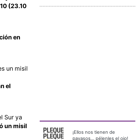
.10 (23.10
ción en
s un misil
n el
l Sur ya
ó un misil
¡Ellos nos tienen de
payasos… pélenles el ojo!