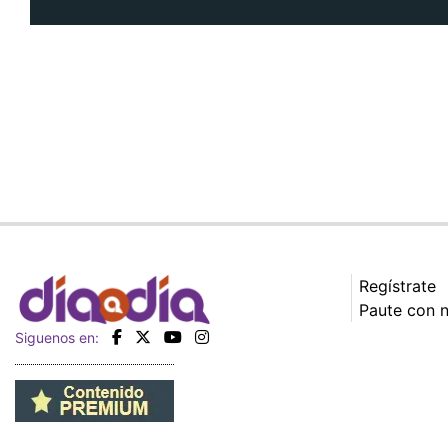
Regístrate
Paute con 
Siguenos en: