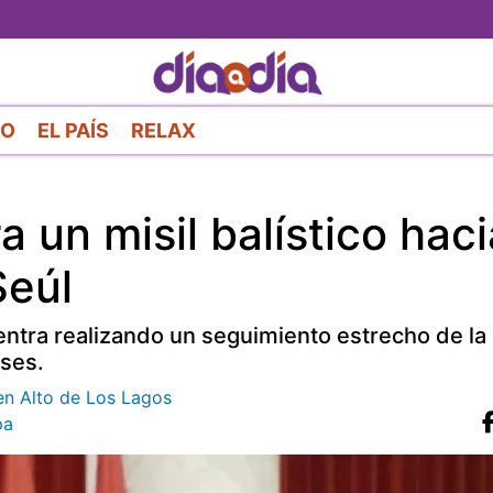
Pasar
al
contenido
principal
RO
EL PAÍS
RELAX
 un misil balístico haci
Seúl
entra realizando un seguimiento estrecho de la 
nses.
en Alto de Los Lagos
pa