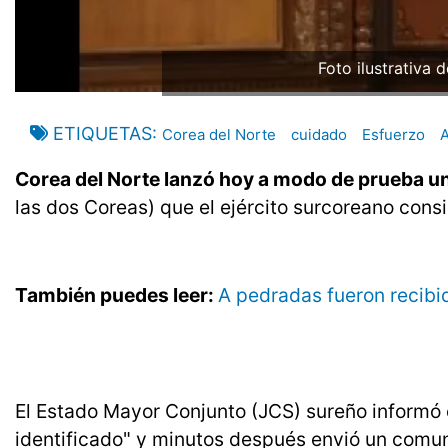
Foto ilustrativa 
ETIQUETAS
Corea del Norte
cuidado
Esfuerzo
Corea del Norte lanzó hoy a modo de prueba un
las dos Coreas) que el ejército surcoreano consi
También puedes leer:
A pedradas fueron recibi
El Estado Mayor Conjunto (JCS) sureño informó 
identificado" y minutos después envió un com