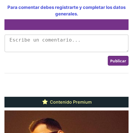
Para comentar debes registrarte y completar los datos
generales.
Contenido Premium