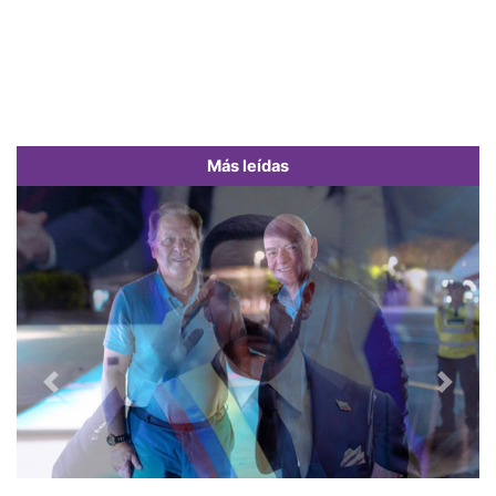
Más leídas
Previous
Next