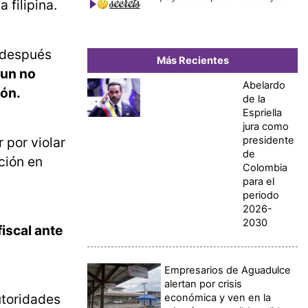
a filipina.
, después
Más Recientes
aun no
Abelardo
ión.
de la
Espriella
jura como
presidente
 por violar
de
ción en
Colombia
para el
periodo
2026-
2030
iscal ante
Empresarios de Aguadulce
alertan por crisis
utoridades
económica y ven en la