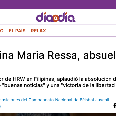
Pasar
al
contenido
principal
RO
EL PAÍS
RELAX
pina Maria Ressa, absue
r de HRW en Filipinas, aplaudió la absolución 
 "buenas noticias" y una "victoria de la liberta
e posiciones del Campeonato Nacional de Béisbol Juvenil
a