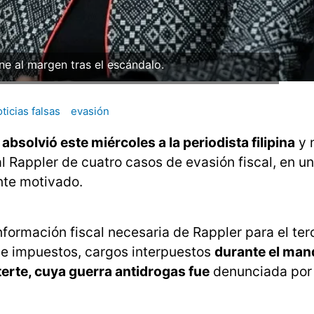
ne al margen tras el escándalo.
ticias falsas
evasión
absolvió este miércoles a la periodista filipina
y 
tal Rappler de cuatro casos de evasión fiscal, en u
nte motivado.
información fiscal necesaria de Rappler para el ter
de impuestos, cargos interpuestos
durante el man
erte, cuya guerra antidrogas fue
denunciada por