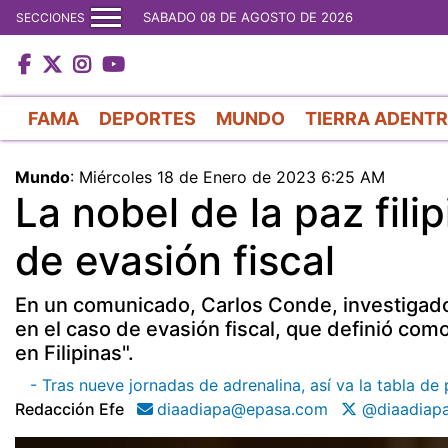
SABADO 08 DE AGOSTO DE 2026
SECCIONES
FAMA
DEPORTES
MUNDO
TIERRA ADENT
Mundo
:
Miércoles 18 de Enero de 2023 6:25 AM
La nobel de la paz fili
de evasión fiscal
En un comunicado, Carlos Conde, investigado
en el caso de evasión fiscal, que definió como
en Filipinas".
- Tras nueve jornadas de adrenalina, así va la tabla d
Redacción Efe
diaadiapa@epasa.com
@diaadiap