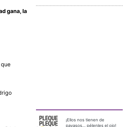
ad gana, la
s que
drigo
¡Ellos nos tienen de
payasos… pélenles el ojo!